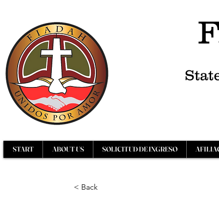
F
Stat
START
ABOUT US
SOLICITUD DE INGRESO
AFILIA
< Back