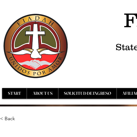
F
Stat
START
ABOUT US
SOLICITUD DE INGRESO
AFILIA
< Back