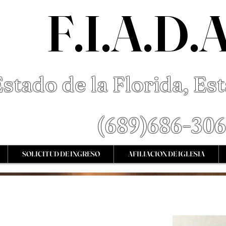
F.I.A.D.
stado de la Florida, E
s
(689)686-30
SOLICITUD DE INGRESO
AFILIACION DE IGLESIA