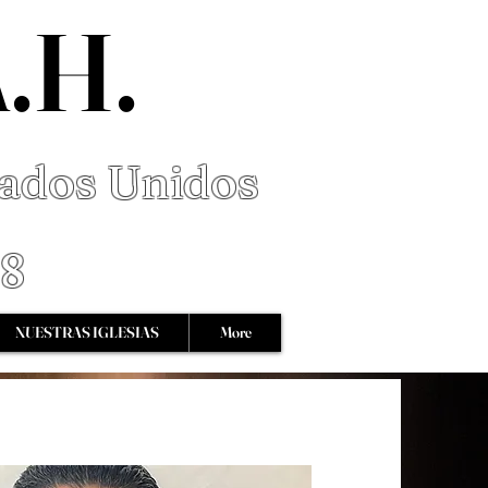
A.H.
tados Unidos
68
NUESTRAS IGLESIAS
More