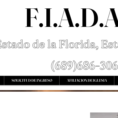
F.I.A.D.
stado de la Florida, E
s
(689)686-30
SOLICITUD DE INGRESO
AFILIACION DE IGLESIA