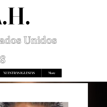
A.H.
tados Unidos
68
NUESTRAS IGLESIAS
More